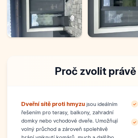
Proč zvolit právě
Dveřní sítě proti hmyzu
jsou ideálním
✓
řešením pro terasy, balkony, zahradní
domky nebo vchodové dveře. Umožňují
✓
volný průchod a zároveň spolehlivě
brání vniknutí komárů, much a dalšího