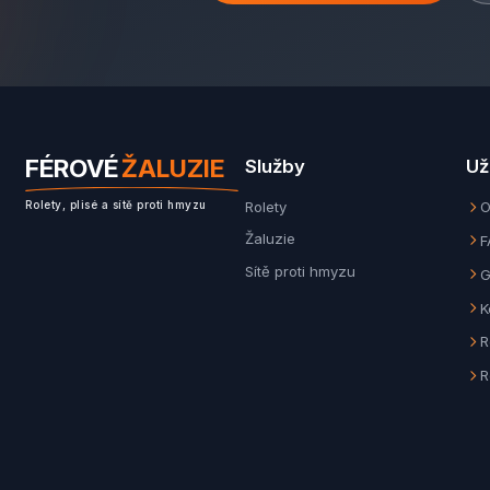
FÉROVÉ
ŽALUZIE
Služby
Už
Rolety
O
Rolety, plisé a sítě proti hmyzu
Žaluzie
F
Sítě proti hmyzu
G
K
R
R