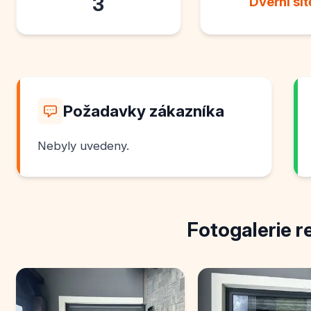
3
Dveřní sít
Požadavky zákazníka
Nebyly uvedeny.
Fotogalerie r