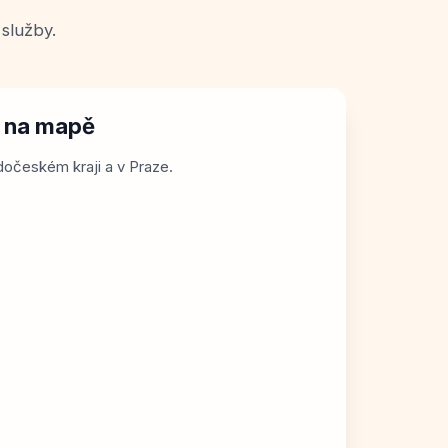
služby.
í na mapě
očeském kraji a v Praze.