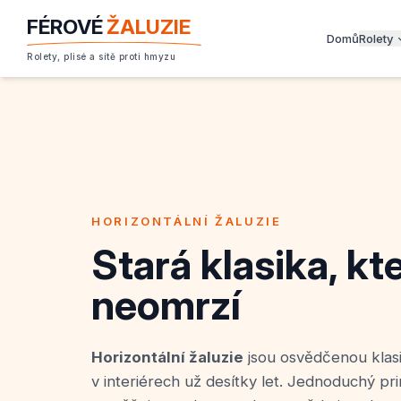
FÉROVÉ
ŽALUZIE
Domů
Rolety
Rolety, plisé a sítě proti hmyzu
HORIZONTÁLNÍ ŽALUZIE
Stará klasika, kt
neomrzí
Horizontální žaluzie
jsou osvědčenou klasi
v interiérech už desítky let. Jednoduchý pr