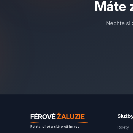
Máte z
Nechte si
FÉROVÉ
ŽALUZIE
Služb
Rolety
Rolety, plisé a sítě proti hmyzu