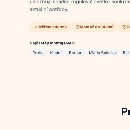
umožňuje snadno regulovat světlo i soukrom
aktuální potřeby.
Měření zdarma
Montáž do 14 dnů
Z
Nejčastěji montujeme v:
Praha
Kladno
Beroun
Mladá Boleslav
Rak
P