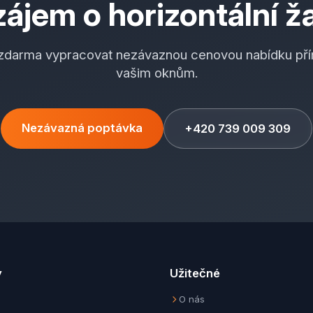
ájem o horizontální ž
 zdarma vypracovat nezávaznou cenovou nabídku pří
vašim oknům.
Nezávazná poptávka
+420 739 009 309
y
Užitečné
O nás