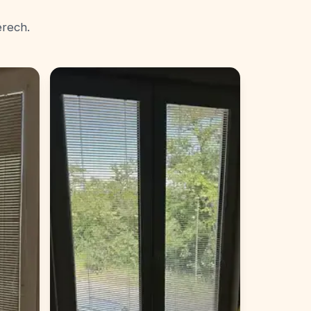
érech.