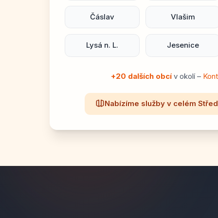
Čáslav
Vlašim
Lysá n. L.
Jesenice
+20 dalších obcí
v okolí –
Kont
Nabízíme služby v celém Stře