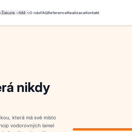
Žaluzie
Sítě
O nás
FAQ
Reference
Realizace
Kontakt
erá nikdy
kou, která má své místo
incip vodorovných lamel