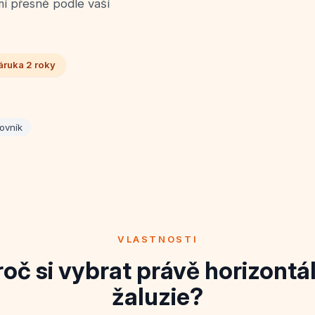
í přesně podle vaší
áruka 2 roky
ovník
VLASTNOSTI
roč si vybrat právě horizontál
žaluzie?