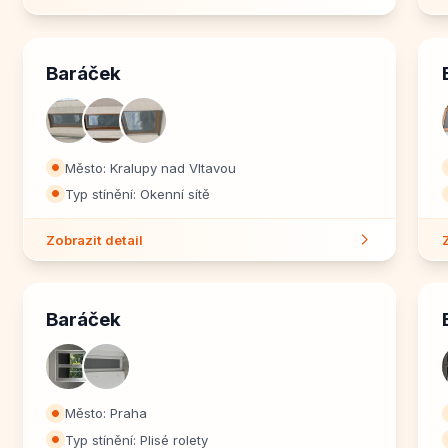
Baráček
Město: Kralupy nad Vltavou
⏺
Typ stínění: Okenní sítě
⏺
Zobrazit detail
Baráček
Město: Praha
⏺
Typ stínění: Plisé rolety
⏺