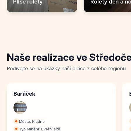
Plisé rolety
Rolety den a n
Naše realizace ve Středoče
Podívejte se na ukázky naší práce z celého regionu
Baráček
Město: Kladno
⏺
Typ stínění: Dveřní sítě
⏺