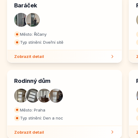
Baráček
Město: Říčany
⏺
Typ stínění: Dveřní sítě
⏺
Zobrazit detail
Rodinný dům
Město: Praha
⏺
Typ stínění: Den a noc
⏺
Zobrazit detail