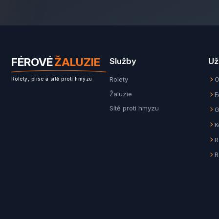
FÉROVÉ
ŽALUZIE
Služby
Už
Rolety
O
Rolety, plisé a sítě proti hmyzu
Žaluzie
F
Sítě proti hmyzu
G
K
R
R