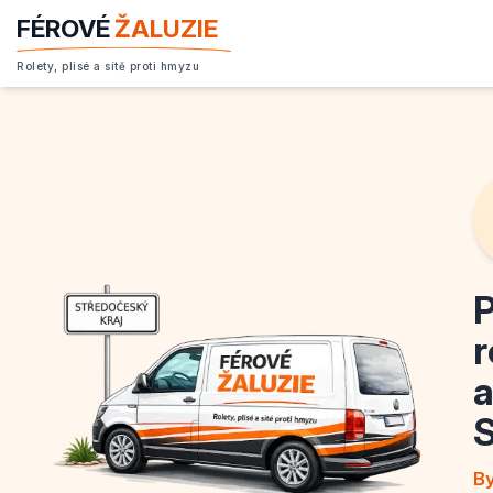
FÉROVÉ
ŽALUZIE
Rolety, plisé a sítě proti hmyzu
P
r
a
S
By