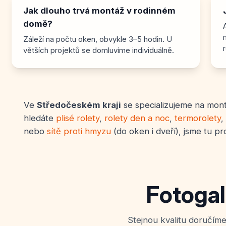
Jak dlouho trvá montáž v rodinném
domě?
Záleží na počtu oken, obvykle 3–5 hodin. U
r
větších projektů se domluvíme individuálně.
Ve
Středočeském kraji
se specializujeme na montá
hledáte
plisé rolety
,
rolety den a noc
,
termorolety
,
nebo
sítě proti hmyzu
(do oken i dveří), jsme tu pr
Fotogal
Stejnou kvalitu doručíme