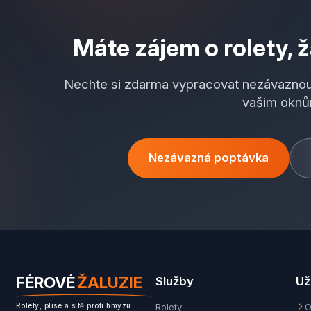
Máte zájem o rolety, ž
Nechte si zdarma vypracovat nezávaznou
vašim oknů
Nezávazná poptávka
FÉROVÉ
ŽALUZIE
Služby
Už
Rolety
O
Rolety, plisé a sítě proti hmyzu