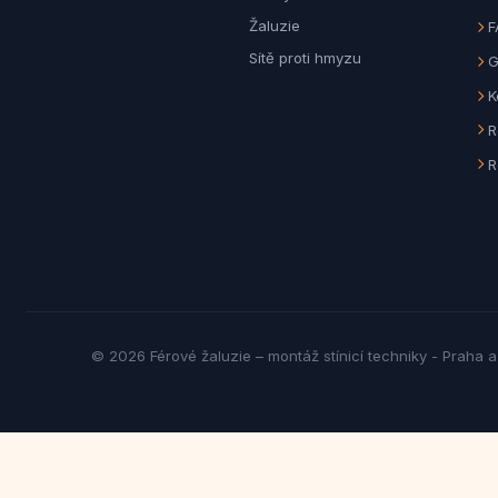
Žaluzie
F
Sítě proti hmyzu
G
K
R
R
© 2026 Férové žaluzie – montáž stínicí techniky - Praha 