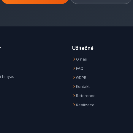
y
Užitečné
O nás
FAQ
ti hmyzu
GDPR
Kontakt
Reference
Realizace