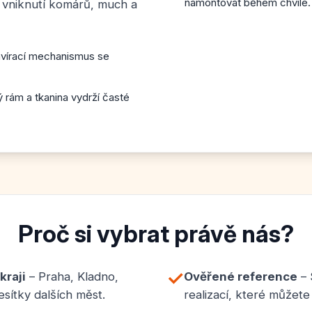
namontovat během chvíle.
í vniknutí komárů, much a
írací mechanismus se
rám a tkanina vydrží časté
Proč si vybrat právě nás?
✓
raji
– Praha, Kladno,
Ověřené reference
– 
sítky dalších měst.
realizací, které můžete 