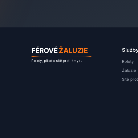
FÉROVÉ
ŽALUZIE
Služb
Rolety
Rolety, plisé a sítě proti hmyzu
Žaluzie
Sítě pro