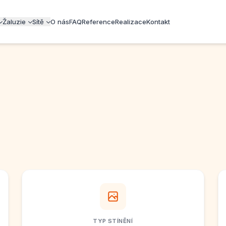
Žaluzie
Sítě
O nás
FAQ
Reference
Realizace
Kontakt
TYP STÍNĚNÍ