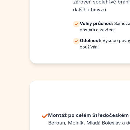
zároveň spolehlivě brán
dalšího hmyzu.
Volný průchod:
Samozav
✓
postará o zavření.
Odolnost:
Vysoce pevný 
✓
používání.
✓
Montáž po celém Středočeském k
Beroun, Mělník, Mladá Boleslav a de