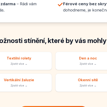
✓
 zdarma
– Rádi vám
Férové ceny bez skry
ás.
dohodneme, je konečn
ožnosti stínění, které by vás mohly
Textilní rolety
Den a noc
Zjistit více →
Zjistit více →
Vertikální žaluzie
Okenní sítě
Zjistit více →
Zjistit více →