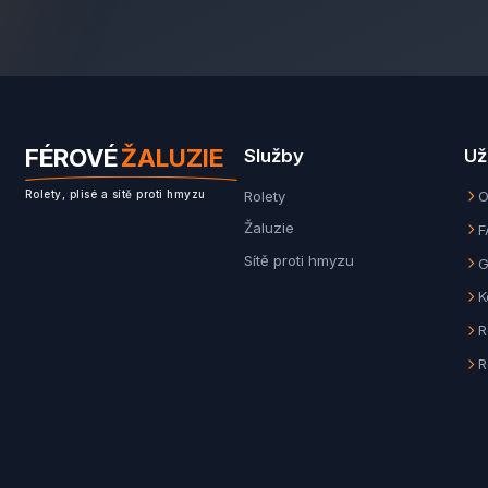
FÉROVÉ
ŽALUZIE
Služby
Už
Rolety
O
Rolety, plisé a sítě proti hmyzu
Žaluzie
F
Sítě proti hmyzu
G
K
R
R