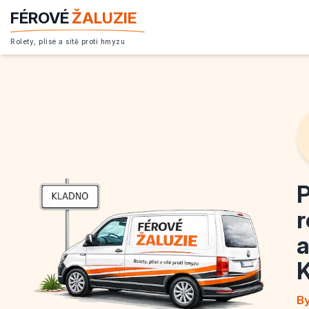
FÉROVÉ
ŽALUZIE
Rolety, plisé a sítě proti hmyzu
P
r
a
K
By