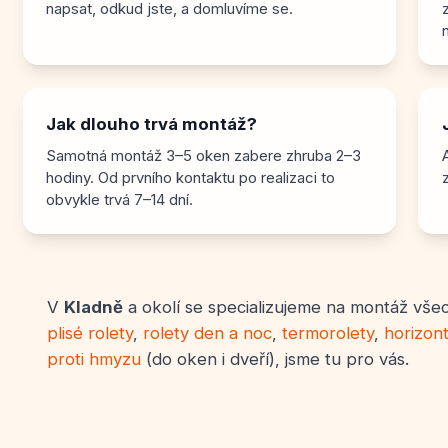
napsat, odkud jste, a domluvíme se.
Jak dlouho trvá montáž?
Samotná montáž 3–5 oken zabere zhruba 2–3
hodiny. Od prvního kontaktu po realizaci to
obvykle trvá 7–14 dní.
V
Kladně
a okolí se specializujeme na montáž všech
plisé rolety
,
rolety den a noc
,
termorolety
,
horizont
proti hmyzu
(do oken i dveří), jsme tu pro vás.