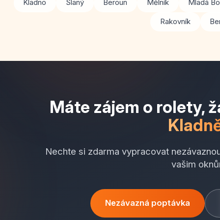
Kladno
Slaný
Beroun
Mělník
Mladá Bo
Rakovník
Be
Máte zájem o rolety, ž
Kladn
Nechte si zdarma vypracovat nezávaznou
vašim oknů
Nezávazná poptávka