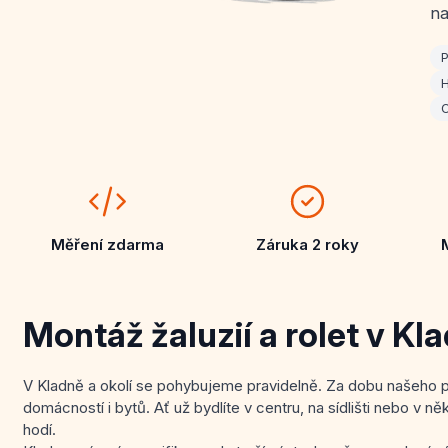
na
P
H
O
Měření zdarma
Záruka 2 roky
Montáž žaluzií a rolet v Kl
V Kladně a okolí se pohybujeme pravidelně. Za dobu našeho p
domácností i bytů. Ať už bydlíte v centru, na sídlišti nebo v ně
hodí.