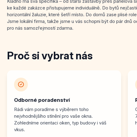
Kladno má svá specifika – od starší zástavby přes panelová s
ke každé zakázce přistupujeme individuálně. Do bytů nejčast
horizontální žaluzie, které šetří místo. Do domů zase plisé rol
Jsme lokální firma, takže jsme u vás schopni být do pár dnů 
pro nás samozřejmostí zdarma.
Proč si vybrat nás
Odborné poradenství
Rádi vám poradíme s výběrem toho
nejvhodnějšího stínění pro vaše okna.
Zohledníme orientaci oken, typ budovy i váš
vkus.