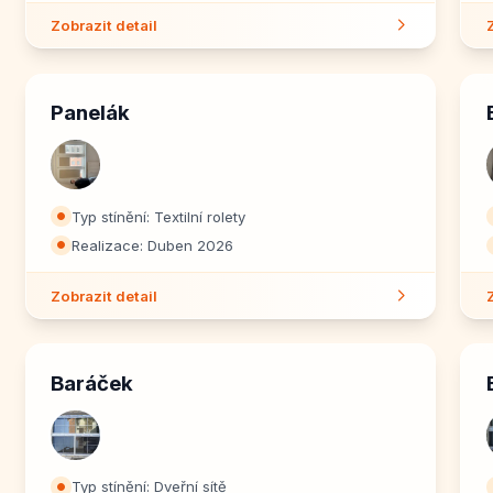
Zobrazit detail
Panelák
Typ stínění: Textilní rolety
⏺
Realizace: Duben 2026
⏺
Zobrazit detail
Baráček
Typ stínění: Dveřní sítě
⏺