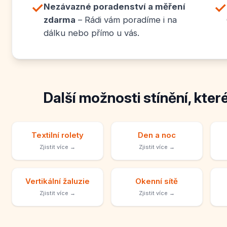
✓
✓
Nezávazné poradenství a měření
zdarma
– Rádi vám poradíme i na
dálku nebo přímo u vás.
Další možnosti stínění, kter
Textilní rolety
Den a noc
Zjistit více →
Zjistit více →
Vertikální žaluzie
Okenní sítě
Zjistit více →
Zjistit více →