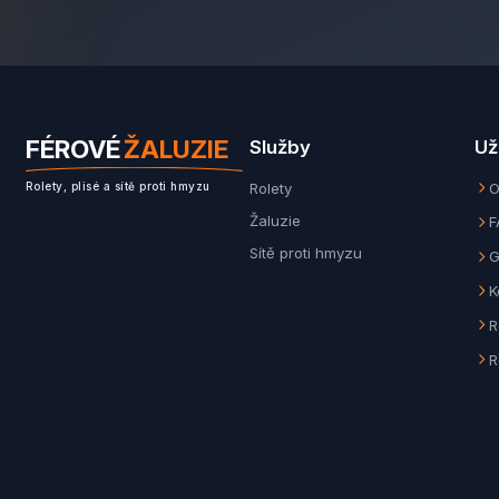
FÉROVÉ
ŽALUZIE
Služby
Už
Rolety
O
Rolety, plisé a sítě proti hmyzu
Žaluzie
F
Sítě proti hmyzu
G
K
R
R