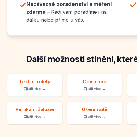
✓
✓
Nezávazné poradenství a měření
zdarma
– Rádi vám poradíme i na
dálku nebo přímo u vás.
Další možnosti stínění, kter
Textilní rolety
Den a noc
Zjistit více →
Zjistit více →
Vertikální žaluzie
Okenní sítě
Zjistit více →
Zjistit více →