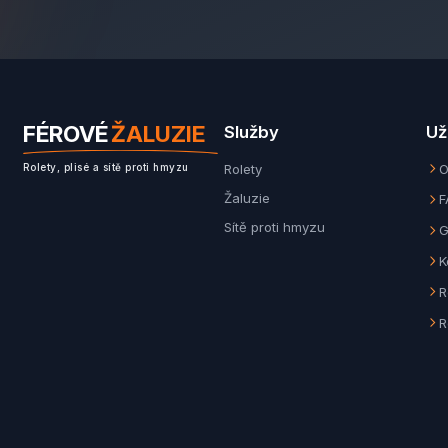
FÉROVÉ
ŽALUZIE
Služby
Už
Rolety
O
Rolety, plisé a sítě proti hmyzu
Žaluzie
F
Sítě proti hmyzu
G
K
R
R